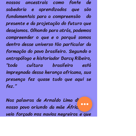
nossos ancestrais como fonte de
sabedoria e aprendizados que são
fundamentais para a compreensão do
presente e da projetação do futuro que
desejamos. Olhando para atrás, podemos
compreender o que e o porquê somos
dentro desse universo tão particular da
formação do povo brasileiro. Segundo o
antropólogo e historiador Darcy Ribeiro,
“toda cultura brasileira está
impregnada dessa herança africana, sua
presença fez quase tudo que aqui se
fez.”
Nas palavras de Arnaldo Lima dias, “o
nosso povo oriundo da mãe África, que
veio forçado nos navios negreiros e que
tanto enriqueceu a nossa pátria e
enriquece ainda, por caminhos de
alegria, batucando, dançando,